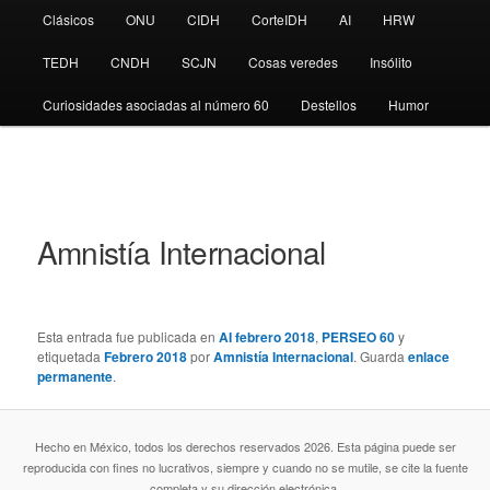
Clásicos
ONU
CIDH
CorteIDH
AI
HRW
TEDH
CNDH
SCJN
Cosas veredes
Insólito
Curiosidades asociadas al número 60
Destellos
Humor
Amnistía Internacional
Esta entrada fue publicada en
AI febrero 2018
,
PERSEO 60
y
etiquetada
Febrero 2018
por
Amnistía Internacional
. Guarda
enlace
permanente
.
Hecho en México, todos los derechos reservados 2026. Esta página puede ser
reproducida con fines no lucrativos, siempre y cuando no se mutile, se cite la fuente
completa y su dirección electrónica.