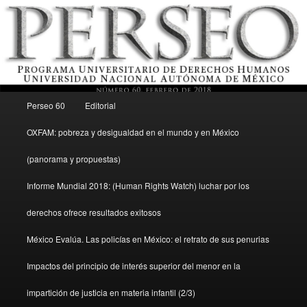
Menú principal
Revista del Programa Universitario de Derechos Humanos, UNAM
Perseo 60
Editorial
Ir al contenido secundario
OXFAM: pobreza y desigualdad en el mundo y en México
Perseo – PUDH UNAM
(panorama y propuestas)
Informe Mundial 2018: (Human Rights Watch) luchar por los
derechos ofrece resultados exitosos
México Evalúa. Las policías en México: el retrato de sus penurias
Impactos del principio de interés superior del menor en la
impartición de justicia en materia infantil (2/3)