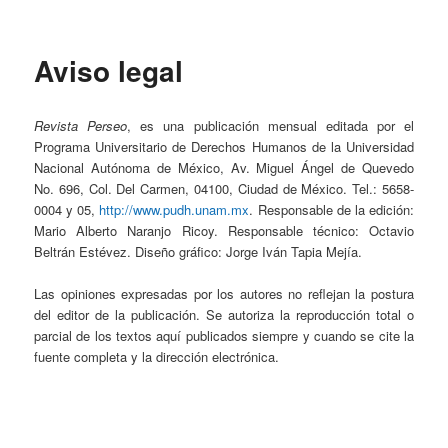
Menú principal
Ir al contenido secundario
Aviso legal
Perseo – PUDH UNAM
Revista Perseo
, es una publicación mensual editada por el
Programa Universitario de Derechos Humanos de la Universidad
Nacional Autónoma de México, Av. Miguel Ángel de Quevedo
No. 696, Col. Del Carmen, 04100, Ciudad de México. Tel.: 5658-
0004 y 05,
http://www.pudh.unam.mx
. Responsable de la edición:
Mario Alberto Naranjo Ricoy. Responsable técnico: Octavio
Beltrán Estévez. Diseño gráfico: Jorge Iván Tapia Mejía.
Las opiniones expresadas por los autores no reflejan la postura
del editor de la publicación. Se autoriza la reproducción total o
parcial de los textos aquí publicados siempre y cuando se cite la
fuente completa y la dirección electrónica.