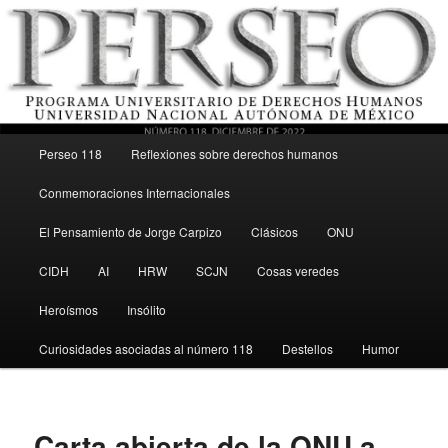
Menú principal
Revista del Programa Universitario de Derechos Humanos, UNAM
Perseo 118
Reflexiones sobre derechos humanos
Ir al contenido secundario
Conmemoraciones Internacionales
Perseo – PUDH UNAM
El Pensamiento de Jorge Carpizo
Clásicos
ONU
CIDH
AI
HRW
SCJN
Cosas veredes
Heroísmos
Insólito
Curiosidades asociadas al número 118
Destellos
Humor
Carta abierta de la ONU a