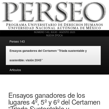
Menú principal
Revista del Programa Universitario de Derechos Humanos, UNAM
Perseo 143
Ir al contenido secundario
Ensayos ganadores del Certamen “Triada sustentable y
Perseo – PUDH UNAM
sostenible: visión 2045”
Artículos
Ensayos ganadores de los
lugares 4º, 5º y 6º del Certamen
“Triada Sustentable y