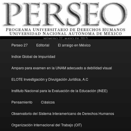
Menú principal
Revista del Programa Universitario de Derechos Humanos, UNAM
Perseo 27
Editorial
El arraigo en México
Ir al contenido secundario
Indice Global de Impunidad
Perseo – PUDH UNAM
Amparo para examen en la UNAM adecuado a debilidad visual
ELOTE Investigación y Divulgación Jurídica, A.C
Instituto Nacional para la Evaluación de la Educación (INEE)
Pensamiento
Clásicos
Observatorio del Sistema Interamericano de Derechos Humanos
Organización Internacional del Trabajo (OIT)