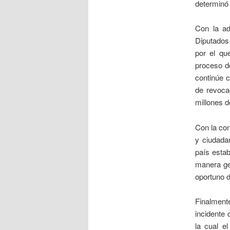
determinó
Con la ad
Diputados 
por el qu
proceso d
continúe c
de revoca
millones d
Con la con
y ciudadan
país esta
manera gen
oportuno d
Finalment
incidente 
la cual e