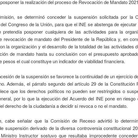
 posponer la realización del proceso de Revocación de Mandato 202
misión, se determinó conceder la suspensión solicitada por la
del Congreso de la Unión, para que el INE se abstenga de ejecutar
e pretendía posponer cualquiera de las actividades para la organi
e revocación de mandato del Presidente de la República y, en con
on la organización y el desarrollo de la totalidad de las actividades 
ción de mandato hasta su conclusión con el presupuesto aprobad
e pesos el cual constituye un indicador de viabilidad financiera.
cesión de la suspensión se favorece la continuidad de un ejercicio 
o. Además, el párrafo segundo del artículo 29 de la Constitución P
blece que los derechos políticos no pueden ser restringidos o susp
eral, por lo que la ejecución del Acuerdo del INE pone en riesgo e
el derecho de la ciudadanía a decidir si revoca o no el mandato.
e, cabe señalar que la Comisión de Receso advirtió lo determi
de suspensión derivado de la diversa controversia constitucional 2
l Ministro Instructor sostuvo que resultaba improcedente conceder