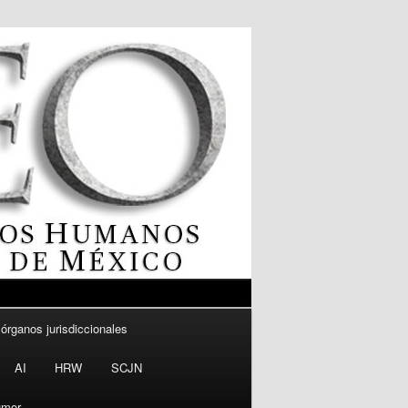
 órganos jurisdiccionales
AI
HRW
SCJN
mor