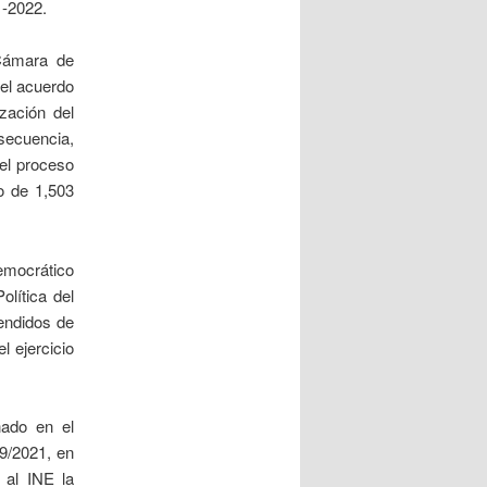
1-2022.
 Cámara de
 el acuerdo
zación del
secuencia,
del proceso
o de 1,503
democrático
olítica del
endidos de
l ejercicio
nado en el
09/2021, en
 al INE la