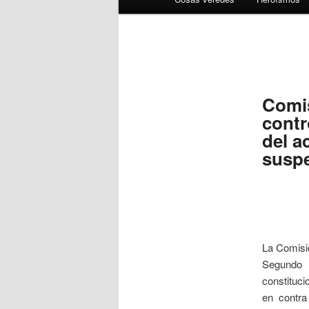
Comis
contr
del a
suspe
La Comisió
Segundo 
constituc
en contra