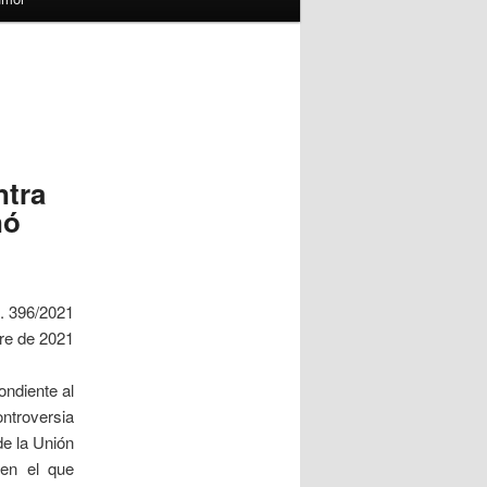
ntra
nó
. 396/2021
re de 2021
ondiente al
troversia
e la Unión
 en el que