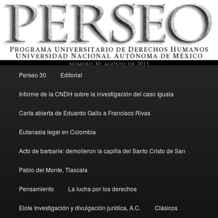
Menú principal
Revista del Programa Universitario de Derechos Humanos, UNAM
Perseo 30
Editorial
Ir al contenido secundario
Informe de la CNDH sobre la investigación del caso Iguala
Perseo – PUDH UNAM
Carta abierta de Eduardo Gallo a Francisco Rivas
Eutanasia legal en Colombia
Acto de barbarie: demolieron la capilla del Santo Cristo de San
Pablo del Monte, Tlaxcala
Pensamiento
La lucha por los derechos
Elote Investigación y divulgación jurídica, A.C.
Clásicos