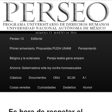
Menú principal
Revista del Programa Universitario de Derechos Humanos, UNAM
Perseo 13
Editorial
Ir al contenido secundario
Primer aniversario. Propuestas PUDH UNAM
Pensamiento
Perseo – PUDH UNAM
Bélgica y la eutanasia
Pareja lesbia gana amparo
Arizona: Gobernadora veta ley contra homosexuales
Clásicos
Documentos
ONU
SCJN
A I
Cosas veredes
Curiosidades
Destellos
Humor
Es hora de respetar el