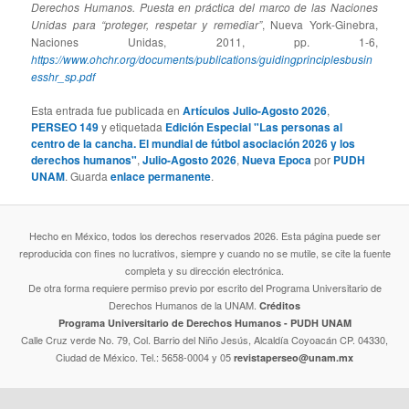
Derechos Humanos. Puesta en práctica del marco de las Naciones
Unidas para “proteger, respetar y remediar”
, Nueva York-Ginebra,
Naciones Unidas, 2011, pp. 1-6,
https://www.ohchr.org/documents/publications/guidingprinciplesbusin
esshr_sp.pdf
Esta entrada fue publicada en
Artículos Julio-Agosto 2026
,
PERSEO 149
y etiquetada
Edición Especial "Las personas al
centro de la cancha. El mundial de fútbol asociación 2026 y los
derechos humanos"
,
Julio-Agosto 2026
,
Nueva Epoca
por
PUDH
UNAM
. Guarda
enlace permanente
.
Hecho en México, todos los derechos reservados 2026. Esta página puede ser
reproducida con fines no lucrativos, siempre y cuando no se mutile, se cite la fuente
completa y su dirección electrónica.
De otra forma requiere permiso previo por escrito del Programa Universitario de
Derechos Humanos de la UNAM.
Créditos
Programa Universitario de Derechos Humanos - PUDH UNAM
Calle Cruz verde No. 79, Col. Barrio del Niño Jesús, Alcaldía Coyoacán CP. 04330,
Ciudad de México. Tel.: 5658-0004 y 05
revistaperseo@unam.mx