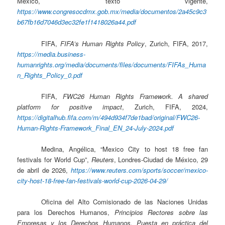
México, texto vigente,
https://www.congresocdmx.gob.mx/media/documentos/2a45c9c3
b67fb16d7046d3ec32fe1f1418026a44.pdf
FIFA,
FIFA’s Human Rights Policy
, Zurich, FIFA, 2017,
https://media.business-
humanrights.org/media/documents/files/documents/FIFAs_Huma
n_Rights_Policy_0.pdf
FIFA,
FWC26 Human Rights Framework. A shared
platform for positive impact
, Zurich, FIFA, 2024,
https://digitalhub.fifa.com/m/494d934f7de1bad/original/FWC26-
Human-Rights-Framework_Final_EN_24-July-2024.pdf
Medina, Angélica, “Mexico City to host 18 free fan
festivals for World Cup”,
Reuters
, Londres-Ciudad de México, 29
de abril de 2026,
https://www.reuters.com/sports/soccer/mexico-
city-host-18-free-fan-festivals-world-cup-2026-04-29/
Oficina del Alto Comisionado de las Naciones Unidas
para los Derechos Humanos,
Principios Rectores sobre las
Empresas y los Derechos Humanos. Puesta en práctica del