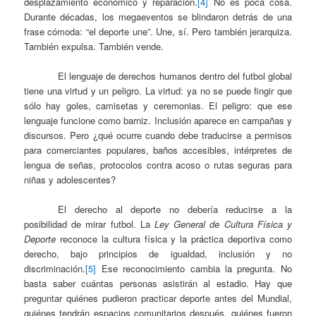
desplazamiento económico y reparación.
[4]
No es poca cosa.
Durante décadas, los megaeventos se blindaron detrás de una
frase cómoda: “el deporte une”. Une, sí. Pero también jerarquiza.
También expulsa. También vende.
El lenguaje de derechos humanos dentro del futbol global
tiene una virtud y un peligro. La virtud: ya no se puede fingir que
sólo hay goles, camisetas y ceremonias. El peligro: que ese
lenguaje funcione como barniz. Inclusión aparece en campañas y
discursos. Pero ¿qué ocurre cuando debe traducirse a permisos
para comerciantes populares, baños accesibles, intérpretes de
lengua de señas, protocolos contra acoso o rutas seguras para
niñas y adolescentes?
El derecho al deporte no debería reducirse a la
posibilidad de mirar futbol. La
Ley General de Cultura Física y
Deporte
reconoce la cultura física y la práctica deportiva como
derecho, bajo principios de igualdad, inclusión y no
discriminación.
[5]
Ese reconocimiento cambia la pregunta. No
basta saber cuántas personas asistirán al estadio. Hay que
preguntar quiénes pudieron practicar deporte antes del Mundial,
quiénes tendrán espacios comunitarios después, quiénes fueron