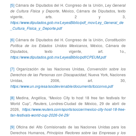
[5]
Cámara de Diputados del H. Congreso de la Unión,
Ley General
de Cultura Física y Deporte
, México, Cámara de Diputados, texto
vigente, arts. 2 y 3,
https://www.diputados.gob.mx/LeyesBiblio/pdf_mov/Ley_General_de
_Cultura_Fisica_y_Deporte.pdf
[6]
Cámara de Diputados del H. Congreso de la Unión,
Constitución
Política de los Estados Unidos Mexicanos
, México, Cámara de
Diputados, texto vigente, art. 1o.,
https://www.diputados.gob.mx/LeyesBiblio/pdf/CPEUM.pdf
[7]
Organización de las Naciones Unidas,
Convención sobre los
Derechos de las Personas con Discapacidad
, Nueva York, Naciones
Unidas, 2006, art. 30,
https://www.un.org/esa/socdev/enable/documents/tccconvs.pdf
[8]
Medina, Angélica, “Mexico City to host 18 free fan festivals for
World Cup”,
Reuters
, Londres-Ciudad de México, 29 de abril de
2026,
https://www.reuters.com/sports/soccer/mexico-city-host-18-free-
fan-festivals-world-cup-2026-04-29/
[9]
Oficina del Alto Comisionado de las Naciones Unidas para los
Derechos Humanos,
Principios Rectores sobre las Empresas y los