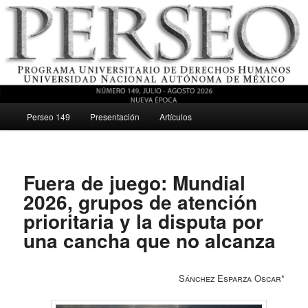
Menú principal
Revista del Programa Universitario de Derechos Humanos, UNAM
Perseo 149
Presentación
Artículos
Ir al contenido secundario
Perseo – PUDH UNAM
Fuera de juego: Mundial
2026, grupos de atención
prioritaria y la disputa por
una cancha que no alcanza
Sánchez Esparza Oscar*