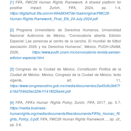
[1]
FIFA,
FWC26 Human Rights Framework. A shared platform for
positive impact
, Zurich, FIFA, 2024, pp. 1-4,
https://digitalhub.fifa.com/m/494d934f7de1bad/original/FWC26-
Human-Rights-Framework_Final_EN_24-July-2024.pdf
[2]
Programa Universitario de Derechos Humanos, Universidad
Nacional Autónoma de México, “Convocatoria abierta. Edición
Especial: Las personas al centro de la cancha. El mundial de fútbol
asociación 2026 y los Derechos Humanos”, México, PUDH-UNAM,
2026,
https://www.pudh.unam.mx/convocatoria-revista-perseo-
edicion-especial.html
[3]
Congreso de la Ciudad de México,
Constitución Política de la
Ciudad de México
, México, Congreso de la Ciudad de México, texto
vigente, art. 11,
https://www.congresocdmx.gob.mx/media/documentos/2a45c9c3b67f
b16d7046d3ec32fe1f1418026a44.pdf
[4]
FIFA,
FIFA’s Human Rights Policy
, Zurich, FIFA, 2017, pp. 5-7,
https://media.business-
humanrights.org/media/documents/files/documents/FIFAs_Human_Ri
ghts_Policy_0.pdf
; FIFA,
FWC26 Human Rights Framework…
,
óp. cit
.,
pp. 3-6.