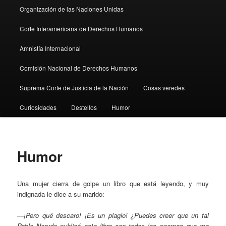
Organización de las Naciones Unidas
Corte Interamericana de Derechos Humanos
Amnistía Internacional
Comisión Nacional de Derechos Humanos
Suprema Corte de Justicia de la Nación
Cosas veredes
Curiosidades
Destellos
Humor
Humor
Una mujer cierra de golpe un libro que está leyendo, y muy
indignada le dice a su marido:
—
¡Pero qué descaro! ¡Es un plagio! ¿Puedes creer que un tal
Pablo Neruda publicó este libro con todos los poemas que me