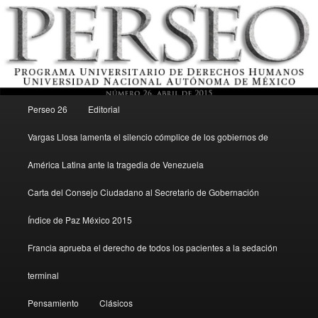
Menú principal
Revista del Programa Universitario de Derechos Humanos, UNAM
Perseo 26
Editorial
Ir al contenido secundario
Vargas Llosa lamenta el silencio cómplice de los gobiernos de
Perseo – PUDH UNAM
América Latina ante la tragedia de Venezuela
Carta del Consejo Ciudadano al Secretario de Gobernación
Índice de Paz México 2015
Francia aprueba el derecho de todos los pacientes a la sedación
terminal
Pensamiento
Clásicos