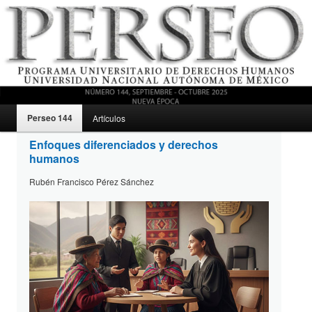
Menú principal
Revista del Programa Universitario de Derechos Humanos, UNAM
Perseo 144
Artículos
Ir al contenido secundario
Enfoques diferenciados y derechos
humanos
Perseo – PUDH UNAM
Perseo 144
Rubén Francisco Pérez Sánchez