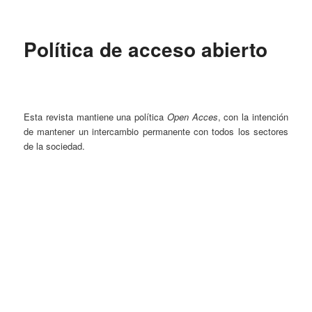
Menú principal
Ir al contenido secundario
Política de acceso abierto
Perseo – PUDH UNAM
Esta revista mantiene una política
Open Acces
, con la intención
de mantener un intercambio permanente con todos los sectores
de la sociedad.