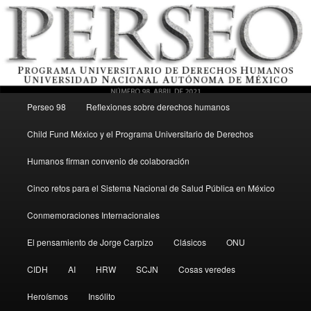
Menú principal
Revista del Programa Universitario de Derechos Humanos, UNAM
Perseo 98
Reflexiones sobre derechos humanos
Ir al contenido secundario
Child Fund México y el Programa Universitario de Derechos
Perseo – PUDH UNAM
Humanos firman convenio de colaboración
Cinco retos para el Sistema Nacional de Salud Pública en México
Conmemoraciones Internacionales
El pensamiento de Jorge Carpizo
Clásicos
ONU
CIDH
AI
HRW
SCJN
Cosas veredes
Heroísmos
Insólito