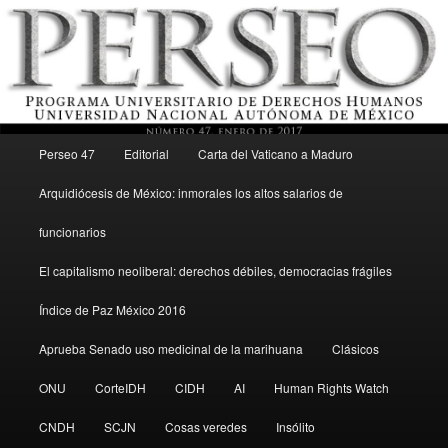
Menú principal
Revista del Programa Universitario de Derechos Humanos, UNAM
Perseo 47
Editorial
Carta del Vaticano a Maduro
Ir al contenido secundario
Arquidiócesis de México: inmorales los altos salarios de
Perseo – PUDH UNAM
funcionarios
El capitalismo neoliberal: derechos débiles, democracias frágiles
Índice de Paz México 2016
Aprueba Senado uso medicinal de la marihuana
Clásicos
ONU
CorteIDH
CIDH
AI
Human Rights Watch
CNDH
SCJN
Cosas veredes
Insólito