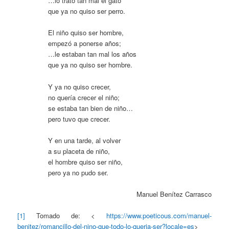
…lo trató tan mal el gato
que ya no quiso ser perro.
El niño quiso ser hombre,
empezó a ponerse años;
…le estaban tan mal los años
que ya no quiso ser hombre.
Y ya no quiso crecer,
no quería crecer el niño;
se estaba tan bien de niño…
pero tuvo que crecer.
Y en una tarde, al volver
a su placeta de niño,
el hombre quiso ser niño,
pero ya no pudo ser.
Manuel Benítez Carrasco
[1]
Tomado de: <
https://www.poeticous.com/manuel-
benitez/romancillo-del-nino-que-todo-lo-queria-ser?locale=es
>