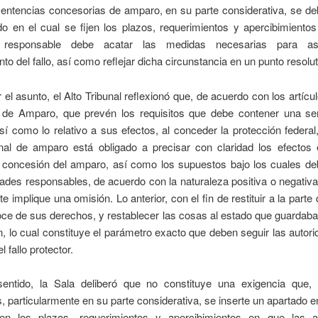
sentencias concesorias de amparo, en su parte considerativa, se de
o en el cual se fijen los plazos, requerimientos y apercibimiento
d responsable debe acatar las medidas necesarias para as
to del fallo, así como reflejar dicha circunstancia en un punto resolut
r el asunto, el Alto Tribunal reflexionó que, de acuerdo con los artícu
 de Amparo, que prevén los requisitos que debe contener una se
í como lo relativo a sus efectos, al conceder la protección federal
ional de amparo está obligado a precisar con claridad los efectos
a concesión del amparo, así como los supuestos bajo los cuales de
dades responsables, de acuerdo con la naturaleza positiva o negativa
e implique una omisión. Lo anterior, con el fin de restituir a la parte
oce de sus derechos, y restablecer las cosas al estado que guardab
ón, lo cual constituye el parámetro exacto que deben seguir las autori
l fallo protector.
entido, la Sala deliberó que no constituye una exigencia que,
, particularmente en su parte considerativa, se inserte un apartado e
uen los plazos, requerimientos y apercibimientos en que las a