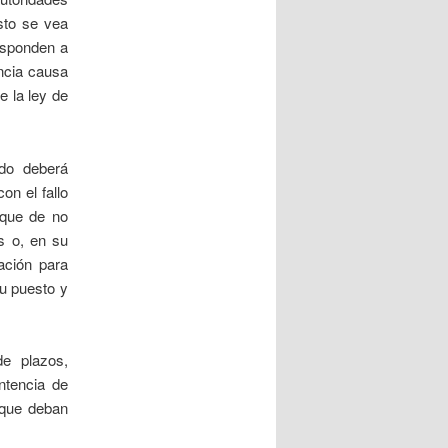
sto se vea
responden a
encia causa
e la ley de
do deberá
on el fallo
 que de no
s o, en su
ación para
su puesto y
de plazos,
ntencia de
 que deban