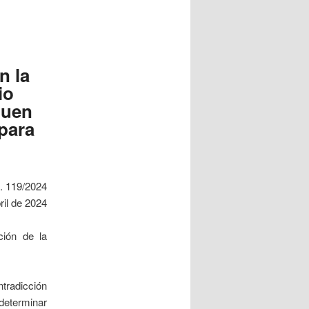
n la
io
quen
para
. 119/2024
ril de 2024
ción de la
ntradicción
 determinar