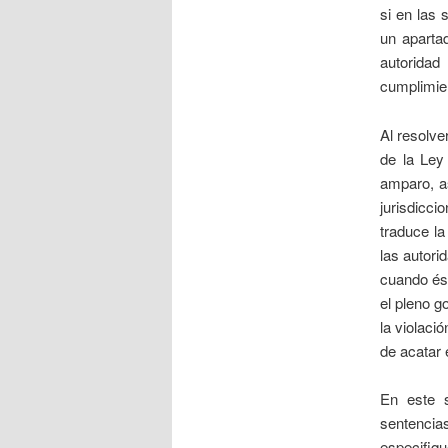
si en las 
un apartad
autorida
cumplimien
Al resolve
de la Ley
amparo, as
jurisdicc
traduce l
las autori
cuando ést
el pleno g
la violaci
de acatar e
En este s
sentencias
especifiq