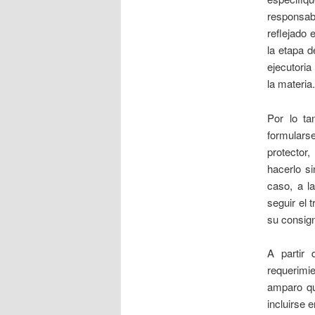
responsab
reflejado 
la etapa d
ejecutoria
la materia.
Por lo t
formularse
protector
hacerlo s
caso, a l
seguir el 
su consig
A partir 
requerimi
amparo qu
incluirse e