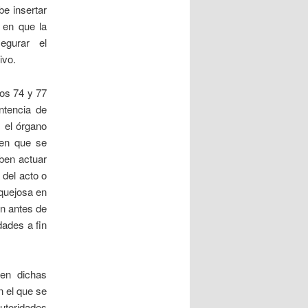
be insertar
s en que la
egurar el
ivo.
los 74 y 77
ntencia de
, el órgano
 en que se
ben actuar
 del acto o
 quejosa en
an antes de
dades a fin
 en dichas
n el que se
utoridades