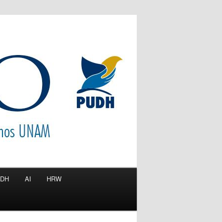
IDH
AI
HRW