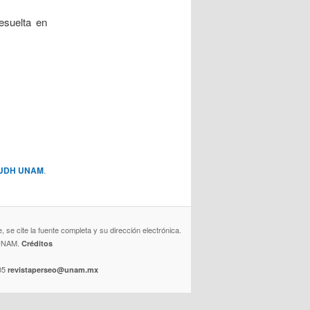
Resuelta en
UDH UNAM
.
se cite la fuente completa y su dirección electrónica.
a UNAM.
Créditos
 05
revistaperseo@unam.mx