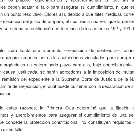
les deben acatar el fallo para asegurar su cumplimiento, ni que e
en un punto resolutivo. Ello es así, debido a que tales medidas cor
e ejecución del juicio de amparo, el cual inicia una vez que la sent
 y se ordena su notificación en términos de los artículos 192 y 193 d
anto, será hasta ese momento —ejecución de sentencia—, cuan
 cualquier requerimiento a las autoridades vinculadas para cumplir c
, otorgándoles un determinado plazo para ello, bajo apercibimiento
in causa justificada, se harán acreedoras a la imposición de multa
a remisión del expediente a la Suprema Corte de Justicia de la N
trámite de inejecución, el cual puede culminar con la separación de 
nación.
de estas razones, la Primera Sala determinó que la fijación 
entos y apercibimientos para asegurar el cumplimiento de una se
e concede la protección constitucional, no constituyen requisitos
n dicho fallo.