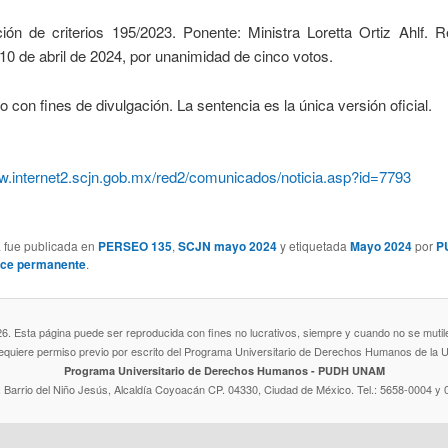
ión de criterios 195/2023. Ponente: Ministra Loretta Ortiz Ahlf. 
10 de abril de 2024, por unanimidad de cinco votos.
con fines de divulgación. La sentencia es la única versión oficial.
ww.internet2.scjn.gob.mx/red2/comunicados/noticia.asp?id=7793
a fue publicada en
PERSEO 135
,
SCJN mayo 2024
y etiquetada
Mayo 2024
por
P
ace permanente
.
Esta página puede ser reproducida con fines no lucrativos, siempre y cuando no se mutile, 
requiere permiso previo por escrito del Programa Universitario de Derechos Humanos de l
Programa Universitario de Derechos Humanos - PUDH UNAM
. Barrio del Niño Jesús, Alcaldía Coyoacán CP. 04330, Ciudad de México. Tel.: 5658-0004 y