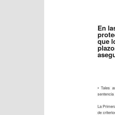
En la
prote
que l
plazo
asegu
• Tales a
sentencia 
La Primera
de criteri