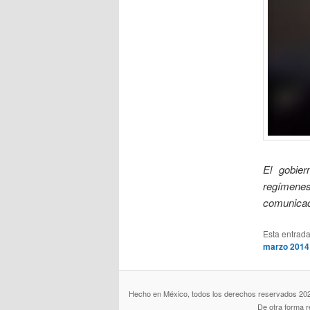
El gobier
regímene
comunicaci
Esta entrad
marzo 2014
Hecho en México, todos los derechos reservados 2026. 
De otra forma 