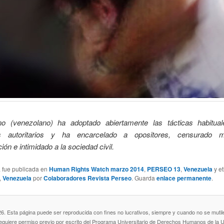
no (venezolano) ha adoptado abiertamente las tácticas habitua
s autoritarios y ha encarcelado a opositores, censurado 
ón e intimidado a la sociedad civil.
a fue publicada en
Human Rights Watch marzo 2014
,
PERSEO 13
,
Venezuela
y e
,
Venezuela
por
Colaboradores Revista Perseo
. Guarda
enlace permanente
.
Esta página puede ser reproducida con fines no lucrativos, siempre y cuando no se mutile, 
requiere permiso previo por escrito del Programa Universitario de Derechos Humanos de l