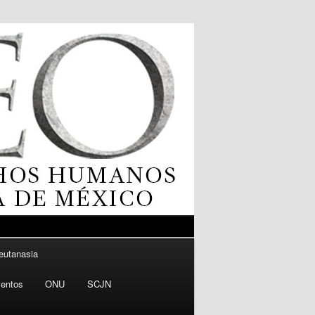
 eutanasia
entos
ONU
SCJN