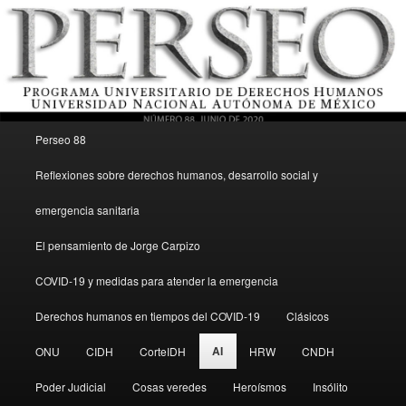
Menú principal
Revista del Programa Universitario de Derechos Humanos, UNAM
Perseo 88
Ir al contenido secundario
Reflexiones sobre derechos humanos, desarrollo social y
Perseo – PUDH UNAM
emergencia sanitaria
El pensamiento de Jorge Carpizo
COVID-19 y medidas para atender la emergencia
Derechos humanos en tiempos del COVID-19
Clásicos
AI
ONU
CIDH
CorteIDH
HRW
CNDH
Poder Judicial
Cosas veredes
Heroísmos
Insólito