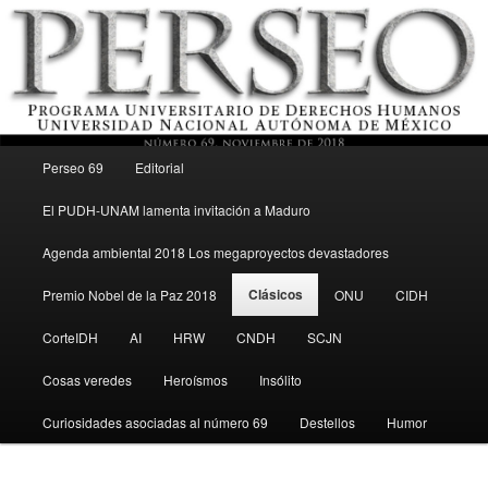
Menú principal
Revista del Programa Universitario de Derechos Humanos, UNAM
Perseo 69
Editorial
Ir al contenido secundario
El PUDH-UNAM lamenta invitación a Maduro
Perseo – PUDH UNAM
Agenda ambiental 2018 Los megaproyectos devastadores
Clásicos
Premio Nobel de la Paz 2018
ONU
CIDH
CorteIDH
AI
HRW
CNDH
SCJN
Cosas veredes
Heroísmos
Insólito
Curiosidades asociadas al número 69
Destellos
Humor