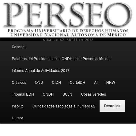
Menú principal
Revista del Programa Universitario de Derechos Humanos, UNAM
Editorial
Ir al contenido secundario
Palabras del Presidente de la CNDH en la Presentación del
Perseo – PUDH UNAM
Informe Anual de Actividades 2017
Clásicos
ONU
CIDH
CorteIDH
AI
HRW
Tribunal EDH
CNDH
SCJN
Cosas veredes
Destellos
Insólito
Curiosidades asociadas al número 62
Humor