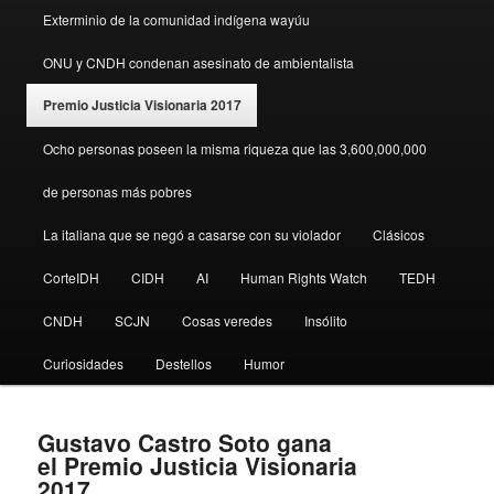
Exterminio de la comunidad indígena wayúu
ONU y CNDH condenan asesinato de ambientalista
Premio Justicia Visionaria 2017
Ocho personas poseen la misma riqueza que las 3,600,000,000
de personas más pobres
La italiana que se negó a casarse con su violador
Clásicos
CorteIDH
CIDH
AI
Human Rights Watch
TEDH
CNDH
SCJN
Cosas veredes
Insólito
Curiosidades
Destellos
Humor
Gustavo Castro Soto gana
el Premio Justicia Visionaria
2017