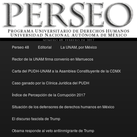
Menú principal
Revista del Programa Universitario de Derechos Humanos, UNAM
Perseo 48
Editorial
La UNAM, por México
Ir al contenido secundario
Rector de la UNAM firma convenio en Marruecos
Perseo – PUDH UNAM
Carta del PUDH-UNAM a la Asamblea Constituyente de la CDMX
Caso ganado por la Clínica Jurídica del PUDH
Índice de Percepción de la Corrupción 2017
Situación de los defensores de derechos humanos en México
El discurso fascista de Trump
Obama responde al veto antiinmigrante de Trump