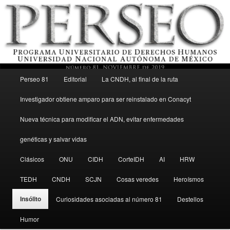
Menú principal
Revista del Programa Universitario de Derechos Humanos, UNAM
Perseo 81
Editorial
La CNDH, al final de la ruta
Ir al contenido secundario
Investigador obtiene amparo para ser reinstalado en Conacyt
Perseo – PUDH UNAM
Nueva técnica para modificar el ADN, evitar enfermedades
genéticas y salvar vidas
Clásicos
ONU
CIDH
CorteIDH
AI
HRW
TEDH
CNDH
SCJN
Cosas veredes
Heroísmos
Insólito
Curiosidades asociadas al número 81
Destellos
Humor