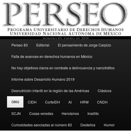
Menú principal
Revista del Programa Universitario de Derechos Humanos, UNAM
Perseo 83
Editorial
El pensamiento de Jorge Carpizo
Ir al contenido secundario
Falta de avances en derechos humanos en México
Perseo – PUDH UNAM
No hay objetivos claros en combate a delincuencia y narcotráfico
Informe sobre Desarrollo Humano 2019
Desnutrición infantil en la región de las Américas
Clásicos
ONU
CIDH
CorteIDH
AI
HRW
CNDH
SCJN
Cosas veredes
Heroísmos
Insólito
Curiosidades asociadas al número 83
Destellos
Humor