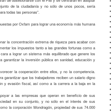
jaran de obsesionarse con el PIB y se centraran en adoptar
njunto de la ciudadanía y no sólo de unos pocos, sería
para todas las personas”.
tas por Oxfam para lograr una economía más humana
nar la concentración extrema de riqueza para acabar con
mentar los impuestos tanto a las grandes fortunas como a
 cara a lograr un sistema más equilibrado que genere los
a garantizar la inversión pública en sanidad, educación y
orecer la cooperación entre ellos, y no la competencia.
ra garantizar que los trabajadores reciben un salario digno
ón y evasión fiscal, así como a la carrera a la baja en la
poyar a las empresas que operan en beneficio de sus
ociedad en su conjunto, y no sólo en el interés de sus
como la corporación Mondragón, propiedad de sus 74.000