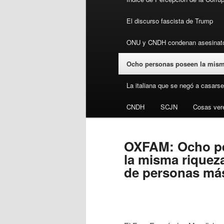
El discurso fascista de Trump
ONU y CNDH condenan asesinato 
Ocho personas poseen la misma
La italiana que se negó a casarse
CNDH
SCJN
Cosas ver
OXFAM: Ocho p
la misma riqueza
de personas má