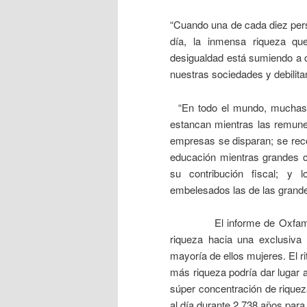
“Cuando una de cada diez per
día, la inmensa riqueza qu
desigualdad está sumiendo a c
nuestras sociedades y debilita
“En todo el mundo, muchas p
estancan mientras las remuner
empresas se disparan; se reco
educación mientras grandes c
su contribución fiscal; y
embelesados las de las grandes
El informe de Oxfam evide
riqueza hacia una exclusiva
mayoría de ellos mujeres. El 
más riqueza podría dar lugar a
súper concentración de riquez
al día durante 2.738 años para 