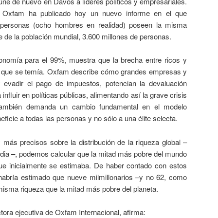
ne de nuevo en Davos a líderes políticos y empresariales.
 Oxfam ha publicado hoy un nuevo informe en el que
 personas (ocho hombres en realidad) poseen la misma
 de la población mundial, 3.600 millones de personas.
para el 99%, muestra que la brecha entre ricos y
 que se temía. Oxfam describe cómo grandes empresas y
y evadir el pago de impuestos, potencian la devaluación
a influir en políticas públicas, alimentando así la grave crisis
 también demanda un cambio fundamental en el modelo
cie a todas las personas y no sólo a una élite selecta.
cisos sobre la distribución de la riqueza global –
ndia –, podemos calcular que la mitad más pobre del mundo
e inicialmente se estimaba. De haber contado con estos
abría estimado que nueve milmillonarios –y no 62, como
misma riqueza que la mitad más pobre del planeta.
ejecutiva de Oxfam Internacional, afirma: