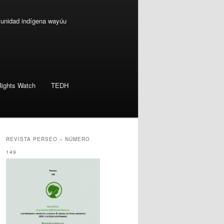
munidad indígena wayúu
ights Watch
TEDH
REVISTA PERSEO – NÚMERO
149