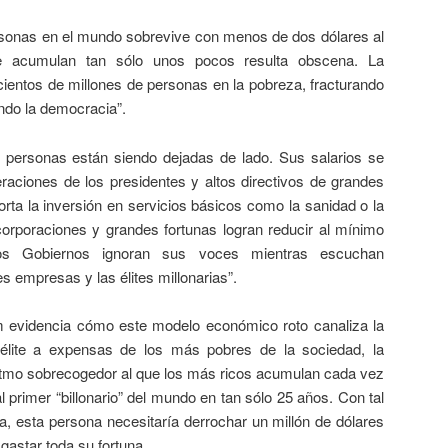
sonas en el mundo sobrevive con menos de dos dólares al
e acumulan tan sólo unos pocos resulta obscena. La
ientos de millones de personas en la pobreza, fracturando
ndo la democracia”.
ersonas están siendo dejadas de lado. Sus salarios se
aciones de los presidentes y altos directivos de grandes
rta la inversión en servicios básicos como la sanidad o la
orporaciones y grandes fortunas logran reducir al mínimo
 los Gobiernos ignoran sus voces mientras escuchan
 empresas y las élites millonarias”.
ncia cómo este modelo económico roto canaliza la
 élite a expensas de los más pobres de la sociedad, la
ritmo sobrecogedor al que los más ricos acumulan cada vez
l primer “billonario” del mundo en tan sólo 25 años. Con tal
a, esta persona necesitaría derrochar un millón de dólares
gastar toda su fortuna.