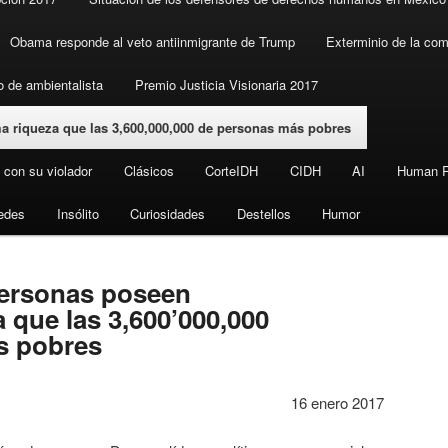
Obama responde al veto antiinmigrante de Trump
Exterminio de la co
de ambientalista
Premio Justicia Visionaria 2017
 riqueza que las 3,600,000,000 de personas más pobres
 con su violador
Clásicos
CorteIDH
CIDH
AI
Human R
edes
Insólito
Curiosidades
Destellos
Humor
ersonas poseen
 que las 3,600’000,000
s pobres
16 enero 2017