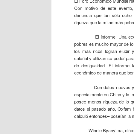
El Foro Económico Mundial reú
Con motivo de este evento,
denuncia que tan sólo ocho
riqueza que la mitad más pobre
El informe, Una economía 
pobres es mucho mayor de lo
los más ricos logran eludir 
salarial y utilizan su poder par
de desigualdad. El informe
económico de manera que benefi
Con datos nuevos y más pre
especialmente en China y la I
posee menos riqueza de lo qu
datos el pasado año, Oxfam h
calculó entonces– poseían la 
Winnie Byanyima, directora 