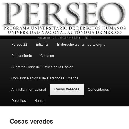
Menú principal
Revista del Programa Universitario de Derechos Humanos, UNAM
Perseo 22
Editorial
El derecho a una muerte digna
Ir al contenido secundario
Pensamiento
Clásicos
Perseo – PUDH UNAM
Suprema Corte de Justicia de la Nación
Comisión Nacional de Derechos Humanos
Cosas veredes
Amnistía Internacional
Curiosidades
Destellos
Humor
Cosas veredes