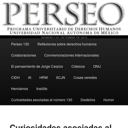
Menú principal
Revista del Programa Universitario de Derechos Humanos, UNAM
Perseo 130
Reflexiones sobre derechos humanos
Ir al contenido secundario
Colaboraciones
Conmemoraciones Internacionales
Perseo – PUDH UNAM
El pensamiento de Jorge Carpizo
Clásicos
ONU
CIDH
AI
HRW
SCJN
Cosas veredes
Heroísmos
Insólito
Curiosidades asociadas al número 130
Destellos
Humor
Curiosidades asociadas al