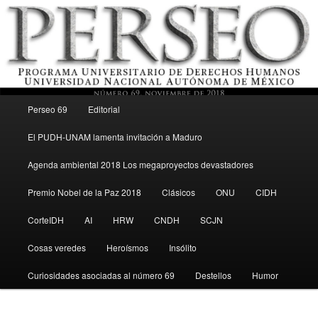
Menú principal
Revista del Programa Universitario de Derechos Humanos, UNAM
Perseo 69
Editorial
Ir al contenido secundario
El PUDH-UNAM lamenta invitación a Maduro
Perseo – PUDH UNAM
Agenda ambiental 2018 Los megaproyectos devastadores
Premio Nobel de la Paz 2018
Clásicos
ONU
CIDH
CorteIDH
AI
HRW
CNDH
SCJN
Cosas veredes
Heroísmos
Insólito
Curiosidades asociadas al número 69
Destellos
Humor