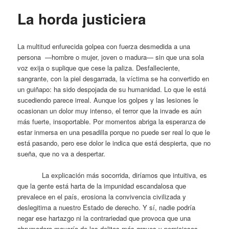
La horda justiciera
La multitud enfurecida golpea con fuerza desmedida a una
persona —hombre o mujer, joven o madura— sin que una sola
voz exija o suplique que cese la paliza. Desfalleciente,
sangrante, con la piel desgarrada, la víctima se ha convertido en
un guiñapo: ha sido despojada de su humanidad. Lo que le está
sucediendo parece irreal. Aunque los golpes y las lesiones le
ocasionan un dolor muy intenso, el terror que la invade es aún
más fuerte, insoportable. Por momentos abriga la esperanza de
estar inmersa en una pesadilla porque no puede ser real lo que le
está pasando, pero ese dolor le indica que está despierta, que no
sueña, que no va a despertar.
La explicación más socorrida, diríamos que intuitiva, es
que la gente está harta de la impunidad escandalosa que
prevalece en el país, erosiona la convivencia civilizada y
deslegitima a nuestro Estado de derecho. Y sí, nadie podría
negar ese hartazgo ni la contrariedad que provoca que una
abrumadora mayoría de los delitos más graves y perniciosos