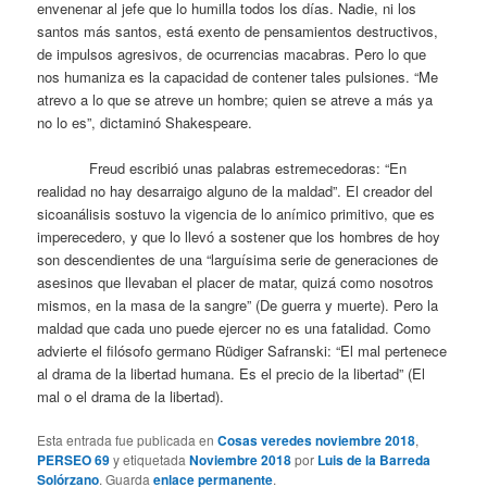
envenenar al jefe que lo humilla todos los días. Nadie, ni los
santos más santos, está exento de pensamientos destructivos,
de impulsos agresivos, de ocurrencias macabras. Pero lo que
nos humaniza es la capacidad de contener tales pulsiones. “Me
atrevo a lo que se atreve un hombre; quien se atreve a más ya
no lo es”, dictaminó Shakespeare.
Freud escribió unas palabras estremecedoras: “En
realidad no hay desarraigo alguno de la maldad”. El creador del
sicoanálisis sostuvo la vigencia de lo anímico primitivo, que es
imperecedero, y que lo llevó a sostener que los hombres de hoy
son descendientes de una “larguísima serie de generaciones de
asesinos que llevaban el placer de matar, quizá como nosotros
mismos, en la masa de la sangre” (De guerra y muerte). Pero la
maldad que cada uno puede ejercer no es una fatalidad. Como
advierte el filósofo germano Rüdiger Safranski: “El mal pertenece
al drama de la libertad humana. Es el precio de la libertad” (El
mal o el drama de la libertad).
Esta entrada fue publicada en
Cosas veredes noviembre 2018
,
PERSEO 69
y etiquetada
Noviembre 2018
por
Luis de la Barreda
Solórzano
. Guarda
enlace permanente
.