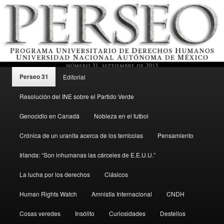
Menú principal
Revista del Programa Universitario de Derechos Humanos, UNAM
Perseo 31
Editorial
Ir al contenido secundario
Resolución del INE sobre el Partido Verde
Perseo – PUDH UNAM
Genocidio en Canadá
Nobleza en el futbol
Crónica de un uranita acerca de los terrícolas
Pensamiento
Irlanda: “Son inhumanas las cárceles de E.E.U.U.”
La lucha por los derechos
Clásicos
Human Rights Watch
Amnistía Internacional
CNDH
Cosas veredes
Insólito
Curiosidades
Destellos