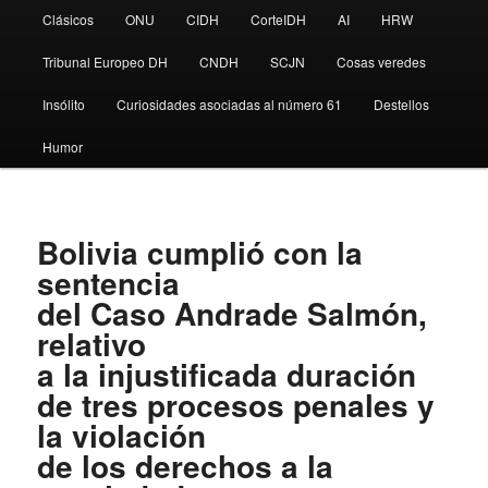
Clásicos
ONU
CIDH
CorteIDH
AI
HRW
Tribunal Europeo DH
CNDH
SCJN
Cosas veredes
Insólito
Curiosidades asociadas al número 61
Destellos
Humor
Bolivia cumplió con la
sentencia
del Caso Andrade Salmón,
relativo
a la injustificada duración
de tres procesos penales y
la violación
de los derechos a la