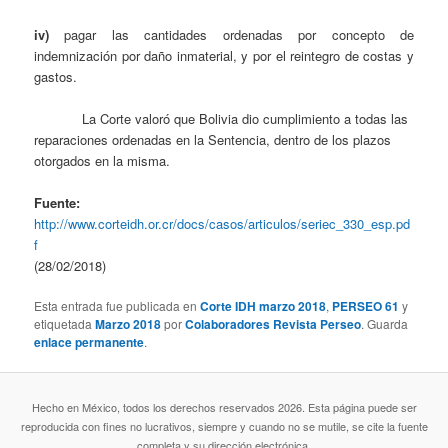
iv)
pagar las cantidades ordenadas por concepto de
indemnización por daño inmaterial, y por el reintegro de costas y
gastos.
La Corte valoró que Bolivia dio cumplimiento a todas las
reparaciones ordenadas en la Sentencia, dentro de los plazos
otorgados en la misma.
Fuente:
http://www.corteidh.or.cr/docs/casos/articulos/seriec_330_esp.pd
f
(28/02/2018)
Esta entrada fue publicada en
Corte IDH marzo 2018
,
PERSEO 61
y
etiquetada
Marzo 2018
por
Colaboradores Revista Perseo
. Guarda
enlace permanente
.
Hecho en México, todos los derechos reservados 2026. Esta página puede ser
reproducida con fines no lucrativos, siempre y cuando no se mutile, se cite la fuente
completa y su dirección electrónica.