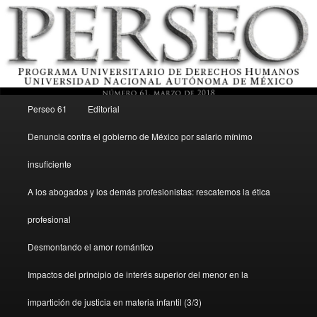
Menú principal
Revista del Programa Universitario de Derechos Humanos, UNAM
Perseo 61
Editorial
Ir al contenido secundario
Denuncia contra el gobierno de México por salario mínimo
Perseo – PUDH UNAM
insuficiente
A los abogados y los demás profesionistas: rescatemos la ética
profesional
Desmontando el amor romántico
Impactos del principio de interés superior del menor en la
impartición de justicia en materia infantil (3/3)