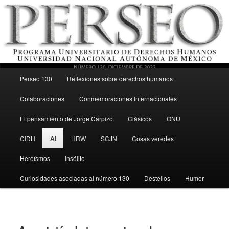
Menú principal
Revista del Programa Universitario de Derechos Humanos, UNAM
Perseo 130
Reflexiones sobre derechos humanos
Ir al contenido secundario
Colaboraciones
Conmemoraciones Internacionales
Perseo – PUDH UNAM
El pensamiento de Jorge Carpizo
Clásicos
ONU
AI
CIDH
HRW
SCJN
Cosas veredes
Heroísmos
Insólito
Curiosidades asociadas al número 130
Destellos
Humor