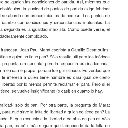
e se igualen las condiciones de partida. Así, mientras que
obstáculos, la igualdad de puntos de partida exige fabricar
al se aborda con procedimientos de acceso. Los puntos de
n cambio con condiciones y circunstancias materiales. La
, la segunda es la igualdad marxista. Como puede verse, el
erdaderamente complicado.
n francesa, Jean Paul Marat escribía a Camille Desmoulins:
lítica a quien no tiene pan? Sólo resulta útil para los teóricos
La pregunta era sensata, pero la respuesta era inadecuada.
ía en carne propia, porque fue guillotinado. Es verdad que
 le interesa a quien tiene hambre es casi igual de cierto
 libertad por lo menos permite reclamar el pan). Pero si el
tiene, se vuelve insignificante (o casi) en cuanto lo hay.
alidad- sólo de pan. Por otra parte, la pregunta de Marat
¿para qué sirve la falta de libertad a quien no tiene pan? La
ada. El que renuncia a la libertad a cambio de pan es sólo
o da pan, es aún más seguro que tampoco lo da la falta de