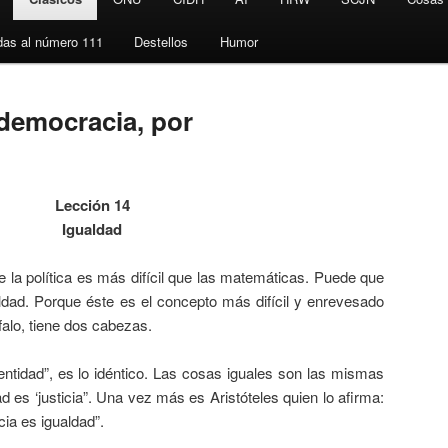
das al número 111
Destellos
Humor
 democracia, por
Lección 14
Igualdad
ue la política es más difícil que las matemáticas. Puede que
ldad. Porque éste es el concepto más difícil y enrevesado
falo, tiene dos cabezas.
dentidad”, es lo idéntico. Las cosas iguales son las mismas
ad es ‘justicia”. Una vez más es Aristóteles quien lo afirma:
icia es igualdad”.