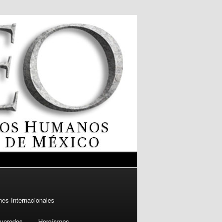
es Internacionales
veredes
Heroísmos