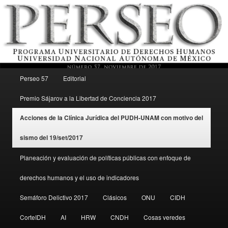
Menú principal
Revista del Programa Universitario de Derechos Humanos, UNAM
Perseo 57
Editorial
Ir al contenido secundario
Premio Sájarov a la Libertad de Conciencia 2017
Perseo – PUDH UNAM
Acciones de la Clínica Jurídica del PUDH-UNAM con motivo del
sismo del 19/set/2017
Planeación y evaluación de políticas públicas con enfoque de
derechos humanos y el uso de indicadores
Semáforo Delictivo 2017
Clásicos
ONU
CIDH
CorteIDH
AI
HRW
CNDH
Cosas veredes