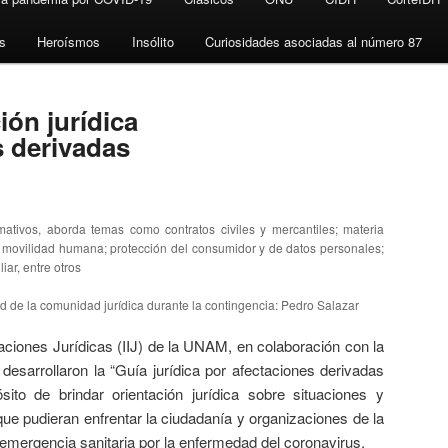
s
Heroísmos
Insólito
Curiosidades asociadas al número 87
ión jurídica
s derivadas
ativos, aborda temas como contratos civiles y mercantiles; materia
oral; movilidad humana; protección del consumidor y de datos personales;
iar, entre otros
ad de la comunidad jurídica durante la contingencia: Pedro Salazar
nes Jurídicas (IIJ) de la UNAM, en colaboración con la
desarrollaron la “Guía jurídica por afectaciones derivadas
ito de brindar orientación jurídica sobre situaciones y
que pudieran enfrentar la ciudadanía y organizaciones de la
a emergencia sanitaria por la enfermedad del coronavirus.