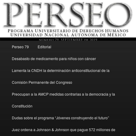
Menú principal
Revista del Programa Universitario de Derechos Humanos, UNAM
Perseo 79
Editorial
Ir al contenido secundario
Desabasto de medicamento para niños con cáncer
Perseo – PUDH UNAM
Lamenta la CNDH la determinación anticonstitucional de la
Comisión Permanente del Congreso
Preocupan a la AMCP medidas contrarias a la democracia y la
Constitución
Dudas sobre el programa “Jóvenes construyendo el futuro”
Juez ordena a Johnson & Johnson que pague 572 millones de