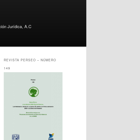
ión Jurídica, A.C
REVISTA PERSEO – NÚMERO
149