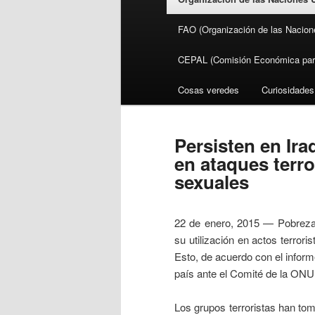
FAO (Organización de las Nacione
CEPAL (Comisión Económica para 
Cosas veredes
Curiosidades
Persisten en Iraq
en ataques terr
sexuales
22 de enero, 2015 — Pobreza,
su utilización en actos terrori
Esto, de acuerdo con el infor
país ante el Comité de la ONU
Los grupos terroristas han to