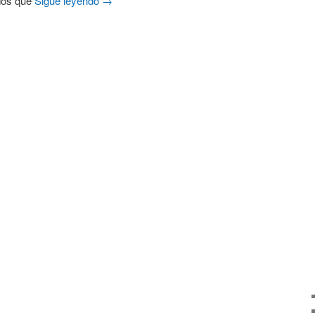
dos que
Sigue leyendo
→