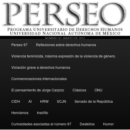
Menú principal
Revista del Programa Universitario de Derechos Humanos, UNAM
Perseo 97
Reflexiones sobre derechos humanos
Ir al contenido secundario
Violencia feminicida, máxima expresión de la violencia de género.
Perseo – PUDH UNAM
Violación grave a derechos humanos
Conmemoraciones Internacionales
El pensamiento de Jorge Carpizo
Clásicos
ONU
CIDH
AI
HRW
SCJN
Senado de la República
Heroísmos
Insólito
Curiosidades asociadas al número 97
Destellos
Humor