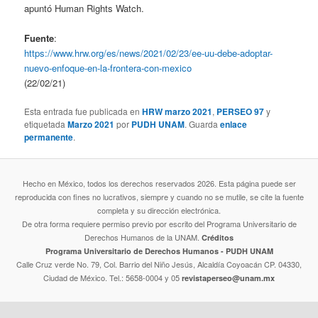
apuntó Human Rights Watch.
Fuente
:
https://www.hrw.org/es/news/2021/02/23/ee-uu-debe-adoptar-
nuevo-enfoque-en-la-frontera-con-mexico
(22/02/21)
Esta entrada fue publicada en
HRW marzo 2021
,
PERSEO 97
y
etiquetada
Marzo 2021
por
PUDH UNAM
. Guarda
enlace
permanente
.
Hecho en México, todos los derechos reservados 2026. Esta página puede ser
reproducida con fines no lucrativos, siempre y cuando no se mutile, se cite la fuente
completa y su dirección electrónica.
De otra forma requiere permiso previo por escrito del Programa Universitario de
Derechos Humanos de la UNAM.
Créditos
Programa Universitario de Derechos Humanos - PUDH UNAM
Calle Cruz verde No. 79, Col. Barrio del Niño Jesús, Alcaldía Coyoacán CP. 04330,
Ciudad de México. Tel.: 5658-0004 y 05
revistaperseo@unam.mx