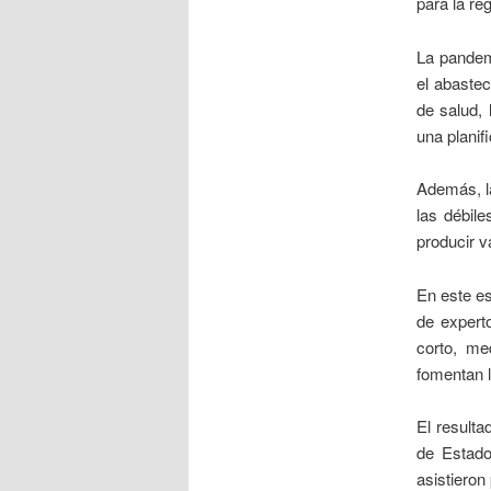
para la reg
La pandem
el abaste
de salud, 
una planifi
Además, la
las débile
producir 
En este e
de expert
corto, me
fomentan l
El result
de Estado
asistieron