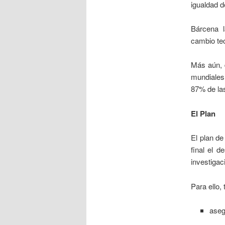
igualdad d
Bárcena 
cambio tec
Más aún, d
mundiales
87% de las
El Plan
El plan de
final el d
investigac
Para ello,
aseg