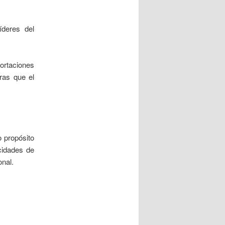
deres del
portaciones
ras que el
o propósito
acidades de
onal.