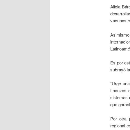
Alicia Bár
desarroll
vacunas c
Asimismo, 
internaci
Latinoamér
Es por est
subrayó la
“Urge una
finanzas e
sistemas d
que garant
Por otra 
regional 