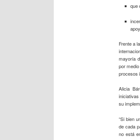
que 
ince
apoy
Frente a l
internaci
mayoría d
por medio 
procesos i
Alicia Bá
iniciativa
su impleme
“Si bien u
de cada pa
no está en