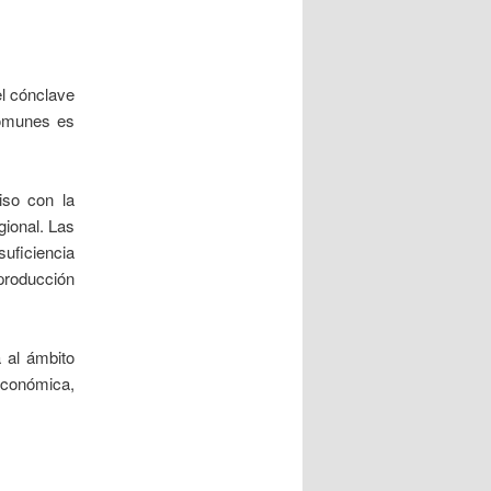
el cónclave
comunes es
iso con la
gional. Las
uficiencia
 producción
a al ámbito
 económica,