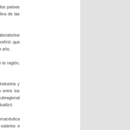
 los países
iva de las
aboratorios
efirió que
e año.
 la región,
ndustria y
n entre los
subregional
ualizó.
rmacéutica
salarios e