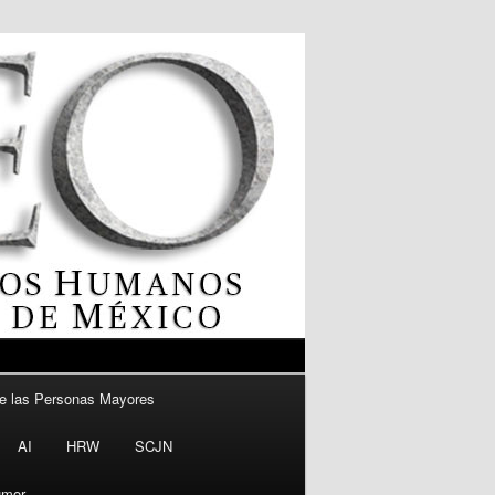
e las Personas Mayores
AI
HRW
SCJN
mor