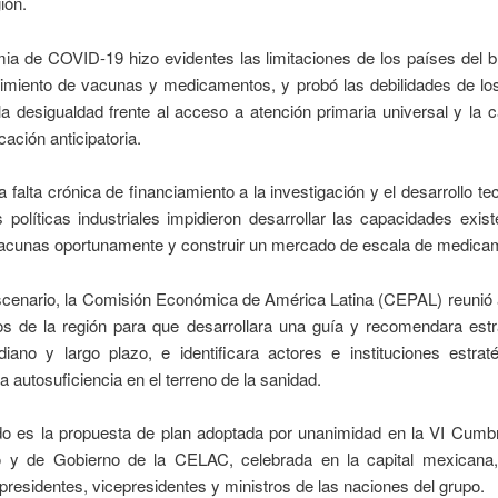
ión.
ia de COVID-19 hizo evidentes las limitaciones de los países del b
cimiento de vacunas y medicamentos, y probó las debilidades de lo
la desigualdad frente al acceso a atención primaria universal y la 
cación anticipatoria.
 falta crónica de financiamiento a la investigación y el desarrollo te
s políticas industriales impidieron desarrollar las capacidades exis
vacunas oportunamente y construir un mercado de escala de medica
scenario, la Comisión Económica de América Latina (CEPAL) reunió 
os de la región para que desarrollara una guía y recomendara estr
diano y largo plazo, e identificara actores e instituciones estrat
a autosuficiencia en el terreno de la sanidad.
ado es la propuesta de plan adoptada por unanimidad en la VI Cumbr
 y de Gobierno de la CELAC, celebrada en la capital mexicana,
 presidentes, vicepresidentes y ministros de las naciones del grupo.