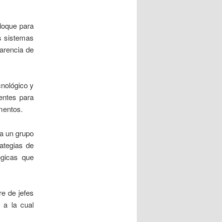
loque para
s sistemas
carencia de
cnológico y
tentes para
mentos.
a un grupo
ategias de
égicas que
e de jefes
 a la cual