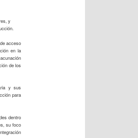
res, y
ucción.
n de acceso
ción en la
vacunación
ción de los
aria y sus
acción para
ades dentro
es, su foco
integración