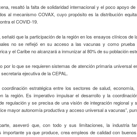
cena, resaltó la falta de solidaridad internacional y el poco apoyo de
ados al mecanismo COVAX, cuyo propósito es la distribución equitat
ontra el COVID-19.
señaló que la participación de la región en los ensayos clínicos de l
onales no se reflejó en su acceso a las vacunas y como prueba r
ica y el Caribe no alcanzará a inmunizar al 80% de su población est
o por lo que se requieren sistemas de atención primaria universal en
 secretaria ejecutiva de la CEPAL.
 coordinación estratégica entre los sectores de salud, economía, i
n la región. Es imperativo impulsar el desarrollo y la coordinació
e regulación y se precisa de una visión de integración regional y 
ice mayor autonomía productiva y acceso universal a vacunas”, punt
parte, aseveró que, con todo y sus limitaciones, la industria fa
es importante ya que produce, crea empleos de calidad con buenos 