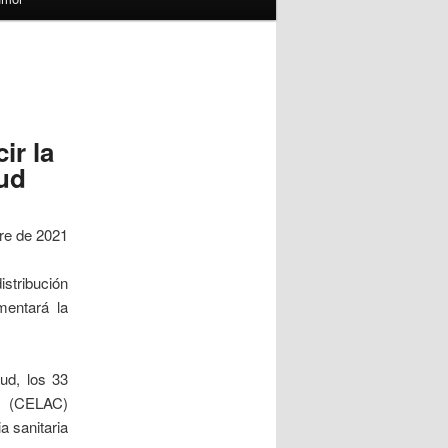
ir la
lud
re de 2021
istribución
mentará la
lud, los 33
s (CELAC)
a sanitaria