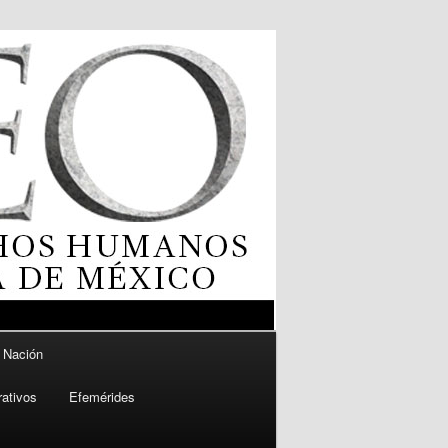
a Nación
ativos
Efemérides