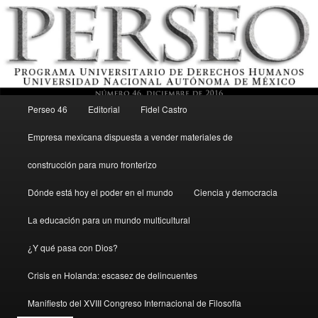
Menú principal
Revista del Programa Universitario de Derechos Humanos, UNAM
Perseo 46
Editorial
Fidel Castro
Ir al contenido secundario
Empresa mexicana dispuesta a vender materiales de
Perseo – PUDH UNAM
construcción para muro fronterizo
Dónde está hoy el poder en el mundo
Ciencia y democracia
La educación para un mundo multicultural
¿Y qué pasa con Dios?
Crisis en Holanda: escasez de delincuentes
Manifiesto del XVIII Congreso Internacional de Filosofía