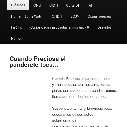
Clásicos
ONU
CIDH
CorteIDH
AI
Human Rights Watch
CNDH
SCJN
Cosas veredes
Insólito
Curiosidades asociadas al número 46
Destellos
Humor
Cuando Preciosa el
panderete toca…
Cuando Preciosa el panderete toca
y hiere el dulce son los aires vanos,
perlas son que derrama con las manos;
flores son que despide de la boca.
Suspensa el alma, y la cordura loca,
queda a los dulces actos
sobrehumanos,
que, de limpios, de honestos y de