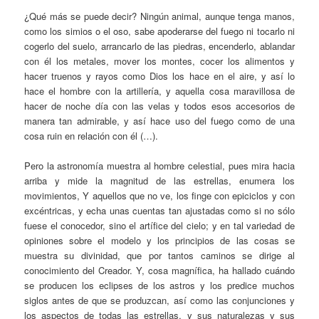
¿Qué más se puede decir? Ningún animal, aunque tenga manos,
como los simios o el oso, sabe apoderarse del fuego ni tocarlo ni
cogerlo del suelo, arrancarlo de las piedras, encenderlo, ablandar
con él los metales, mover los montes, cocer los alimentos y
hacer truenos y rayos como Dios los hace en el aire, y así lo
hace el hombre con la artillería, y aquella cosa maravillosa de
hacer de noche día con las velas y todos esos accesorios de
manera tan admirable, y así hace uso del fuego como de una
cosa ruin en relación con él (…).
Pero la astronomía muestra al hombre celestial, pues mira hacia
arriba y mide la magnitud de las estrellas, enumera los
movimientos, Y aquellos que no ve, los finge con epiciclos y con
excéntricas, y echa unas cuentas tan ajustadas como si no sólo
fuese el conocedor, sino el artífice del cielo; y en tal variedad de
opiniones sobre el modelo y los principios de las cosas se
muestra su divinidad, que por tantos caminos se dirige al
conocimiento del Creador. Y, cosa magnífica, ha hallado cuándo
se producen los eclipses de los astros y los predice muchos
siglos antes de que se produzcan, así como las conjunciones y
los aspectos de todas las estrellas, y sus naturalezas y sus