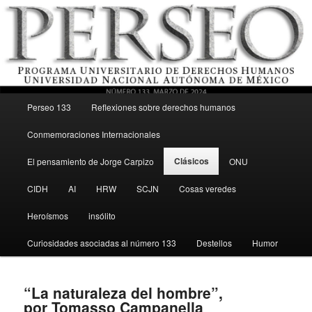
Menú principal
Revista del Programa Universitario de Derechos Humanos, UNAM
Perseo 133
Reflexiones sobre derechos humanos
Ir al contenido secundario
Conmemoraciones Internacionales
Perseo – PUDH UNAM
Clásicos
El pensamiento de Jorge Carpizo
ONU
CIDH
AI
HRW
SCJN
Cosas veredes
Heroísmos
insólito
Curiosidades asociadas al número 133
Destellos
Humor
“La naturaleza del hombre”,
por Tomasso Campanella