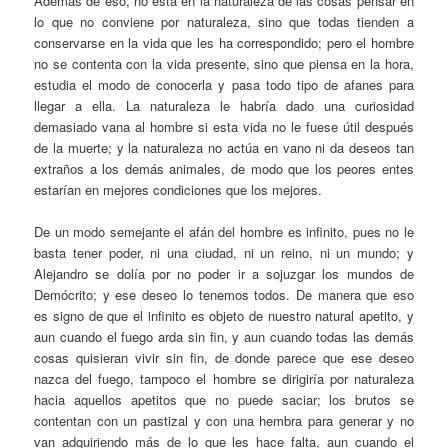
Además de eso, no está en la naturaleza de las cosas pensar en
lo que no conviene por naturaleza, sino que todas tienden a
conservarse en la vida que les ha correspondido; pero el hombre
no se contenta con la vida presente, sino que piensa en la hora,
estudia el modo de conocerla y pasa todo tipo de afanes para
llegar a ella. La naturaleza le habría dado una curiosidad
demasiado vana al hombre si esta vida no le fuese útil después
de la muerte; y la naturaleza no actúa en vano ni da deseos tan
extraños a los demás animales, de modo que los peores entes
estarían en mejores condiciones que los mejores.
De un modo semejante el afán del hombre es infinito, pues no le
basta tener poder, ni una ciudad, ni un reino, ni un mundo; y
Alejandro se dolía por no poder ir a sojuzgar los mundos de
Demócrito; y ese deseo lo tenemos todos. De manera que eso
es signo de que el infinito es objeto de nuestro natural apetito, y
aun cuando el fuego arda sin fin, y aun cuando todas las demás
cosas quisieran vivir sin fin, de donde parece que ese deseo
nazca del fuego, tampoco el hombre se dirigiría por naturaleza
hacia aquellos apetitos que no puede saciar; los brutos se
contentan con un pastizal y con una hembra para generar y no
van adquiriendo más de lo que les hace falta, aun cuando el