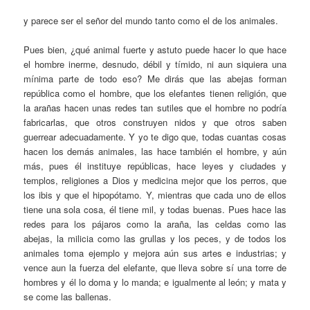
y parece ser el señor del mundo tanto como el de los animales.
Pues bien, ¿qué animal fuerte y astuto puede hacer lo que hace
el hombre inerme, desnudo, débil y tímido, ni aun siquiera una
mínima parte de todo eso? Me dirás que las abejas forman
república como el hombre, que los elefantes tienen religión, que
la arañas hacen unas redes tan sutiles que el hombre no podría
fabricarlas, que otros construyen nidos y que otros saben
guerrear adecuadamente. Y yo te digo que, todas cuantas cosas
hacen los demás animales, las hace también el hombre, y aún
más, pues él instituye repúblicas, hace leyes y ciudades y
templos, religiones a Dios y medicina mejor que los perros, que
los ibis y que el hipopótamo. Y, mientras que cada uno de ellos
tiene una sola cosa, él tiene mil, y todas buenas. Pues hace las
redes para los pájaros como la araña, las celdas como las
abejas, la milicia como las grullas y los peces, y de todos los
animales toma ejemplo y mejora aún sus artes e industrias; y
vence aun la fuerza del elefante, que lleva sobre sí una torre de
hombres y él lo doma y lo manda; e igualmente al león; y mata y
se come las ballenas.