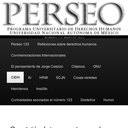
Menú principal
Revista del Programa Universitario de Derechos Humanos, UNAM
Perseo 123
Reflexiones sobre derechos humanos
Ir al contenido secundario
Conmemoraciones Internacionales
Perseo – PUDH UNAM
El pensamiento de Jorge Carpizo
Clásicos
ONU
CIDH
AI
HRW
SCJN
Cosas veredes
Heroísmos
Insólito
Curiosidades asociadas al número 123
Destellos
Humor