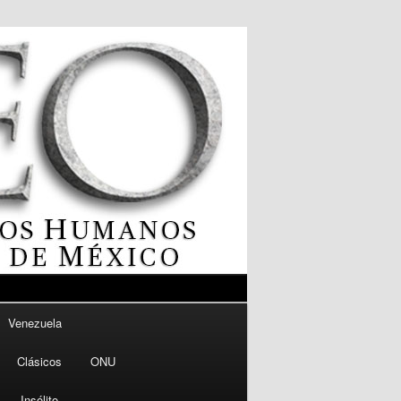
Venezuela
Clásicos
ONU
Insólito