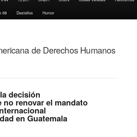
o 68
Destellos
Humor
americana de Derechos Humanos
la decisión
 no renovar el mandato
nternacional
idad en Guatemala