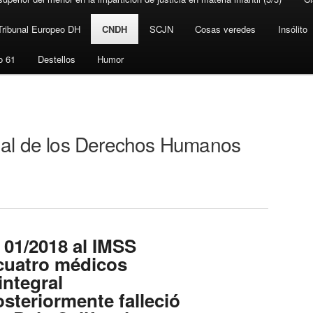
Tribunal Europeo DH
CNDH
SCJN
Cosas veredes
Insólito
o 61
Destellos
Humor
al de los Derechos Humanos
01/2018 al IMSS
cuatro médicos
integral
steriormente falleció