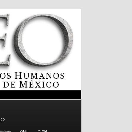
ico
ásicos
ONU
CIDH