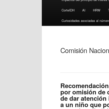
CorteIDH
AI
HRW
Curiosidades asociadas al númer
Comisión Nacion
Recomendación 
por omisión de 
de dar atención 
a un niño que po