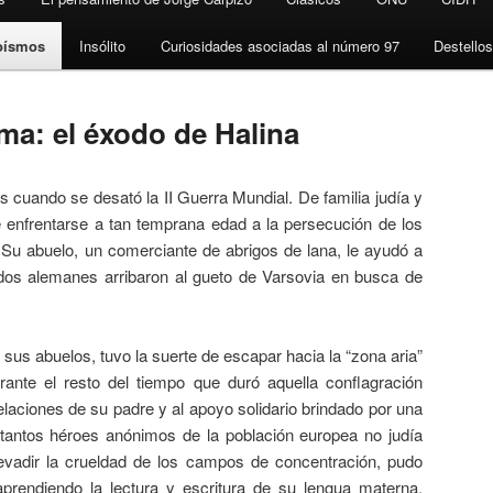
oísmos
Insólito
Curiosidades asociadas al número 97
Destello
ma: el éxodo de Halina
s cuando se desató la II Guerra Mundial. De familia judía y
e enfrentarse a tan temprana edad a la persecución de los
 Su abuelo, un comerciante de abrigos de lana, le ayudó a
os alemanes arribaron al gueto de Varsovia en busca de
 sus abuelos, tuvo la suerte de escapar hacia la “zona aria”
rante el resto del tiempo que duró aquella conflagración
elaciones de su padre y al apoyo solidario brindado por una
 tantos héroes anónimos de la población europea no judía
evadir la crueldad de los campos de concentración, pudo
, aprendiendo la lectura y escritura de su lengua materna,