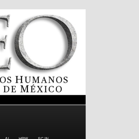
AI
HRW
SCJN