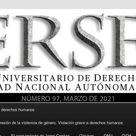
itario de Derechos Humanos, UNAM
e derechos humanos
DH UNAM
resión de la violencia de género. Violación grave a derechos humanos
s
El pensamiento de Jorge Carpizo
Clásicos
ONU
CIDH