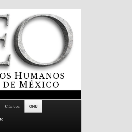
Clásicos
ONU
ito