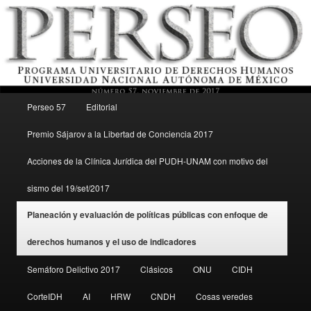
Menú principal
Revista del Programa Universitario de Derechos Humanos, UNAM
Perseo 57
Editorial
Ir al contenido secundario
Premio Sájarov a la Libertad de Conciencia 2017
Perseo – PUDH UNAM
Acciones de la Clínica Jurídica del PUDH-UNAM con motivo del
sismo del 19/set/2017
Planeación y evaluación de políticas públicas con enfoque de
derechos humanos y el uso de indicadores
Semáforo Delictivo 2017
Clásicos
ONU
CIDH
CorteIDH
AI
HRW
CNDH
Cosas veredes