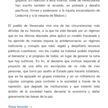
golpista. En reacción a esta infamia, miles de venezolanos
han sucrito también el acuerdo, en protesta y desafío
pacíficos, firmes y poderosos a la injusta encarcelación de
Ledezma y a la vesania de Maduro.)
El pueblo de Venezuela vive una de las circunstancias más
difíciles de su historia, a la que ha sido llevado por un régimen
que en los últimos dieciséis años aplicó un modelo fracasado y
ha ejercido de manera impune la antidemocracia; un régimen
ineficiente y corrupto que robó, regaló y despilfarró recursos
públicos cuantiosos, con los cuales se hubiese podido impulsar
el bienestar y el progreso de todos, en lugar de generar la ruina
que hoy sufrimos. En fin, el desastre que vivimos responde al
proyecto de una élite sin escrúpulos de no más de cien
personas, que tomó por asalto al Estado para hacerlo totalitario,
que se ha apoyado en grupos violentos y en un militarismo de
cúpulas corruptas para controlar a la sociedad a través de la
represión, que degradó las instituciones y que violentó todo
ámbito de la sociedad hasta devastar la economía y dañar
gravemente las bases de la paz.
Sigue leyendo
→