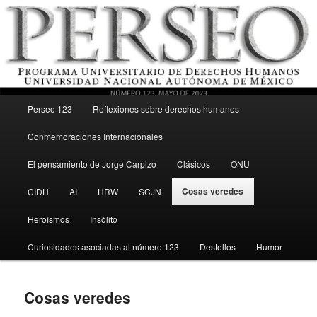
Menú principal
Revista del Programa Universitario de Derechos Humanos, UNAM
Perseo 123
Reflexiones sobre derechos humanos
Ir al contenido secundario
Conmemoraciones Internacionales
Perseo – PUDH UNAM
El pensamiento de Jorge Carpizo
Clásicos
ONU
Cosas veredes
CIDH
AI
HRW
SCJN
Heroísmos
Insólito
Curiosidades asociadas al número 123
Destellos
Humor
Cosas veredes