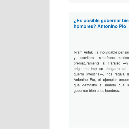
¿Es posible gobernar bie
hombres? Antonino Pio
Ikram Antaki, la inolvidable pens
y escritora sirio-franco-mexic
prematuramente al Paraíso —y
originaria hoy se desgarra en
guerra intestina—, nos regala l
Antonino Pío, el ejemplar empe
que demostró al mundo que sí
gobernar bien a los hombres.