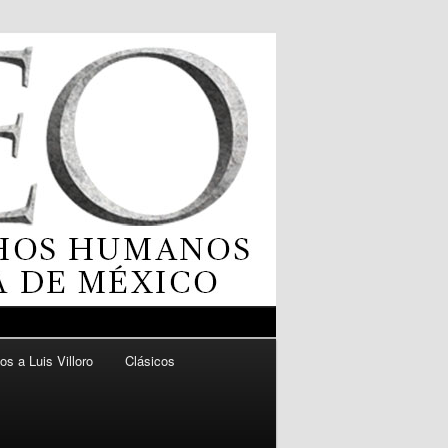
os a Luis Villoro
Clásicos