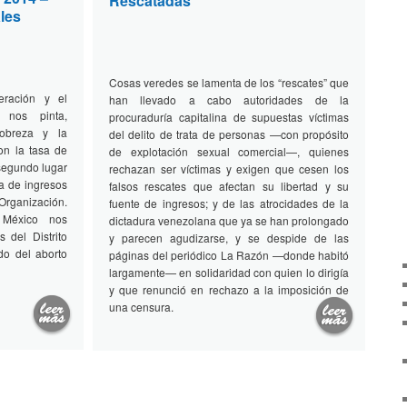
Rescatadas
les
Cosas veredes se lamenta de los “rescates” que
eración y el
han llevado a cabo autoridades de la
 nos pinta,
procuraduría capitalina de supuestas víctimas
pobreza y la
del delito de trata de personas —con propósito
on la tasa de
de explotación sexual comercial—, quienes
 segundo lugar
rechazan ser víctimas y exigen que cesen los
a de ingresos
falsos rescates que afectan su libertad y su
Organización.
fuente de ingresos; y de las atrocidades de la
 México nos
dictadura venezolana que ya se han prolongado
 del Distrito
y parecen agudizarse, y se despide de las
do del aborto
páginas del periódico La Razón —donde habitó
largamente— en solidaridad con quien lo dirigía
y que renunció en rechazo a la imposición de
una censura.