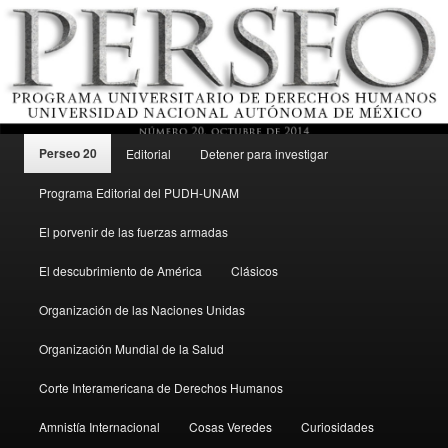
Menú principal
Revista del Programa Universitario de Derechos Humanos, UNAM
Perseo 20
Editorial
Detener para investigar
Ir al contenido secundario
Programa Editorial del PUDH-UNAM
Perseo – PUDH UNAM
El porvenir de las fuerzas armadas
El descubrimiento de América
Clásicos
Organización de las Naciones Unidas
Organización Mundial de la Salud
Corte Interamericana de Derechos Humanos
Amnistía Internacional
Cosas Veredes
Curiosidades