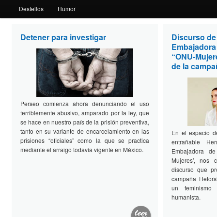
Destellos
Humor
Detener para investigar
Discurso d
Perseo 20
Embajadora 
octubre 2014
“ONU-Mujere
de la campa
Perseo comienza ahora denunciando el uso
terriblemente abusivo, amparado por la ley, que
se hace en nuestro país de la prisión preventiva,
tanto en su variante de encarcelamiento en las
En el espacio 
prisiones “oficiales” como la que se practica
entrañable He
mediante el arraigo todavía vigente en México.
Embajadora de
Mujeres’, nos 
discurso que pr
campaña Hefors
un feminismo a
humanista.