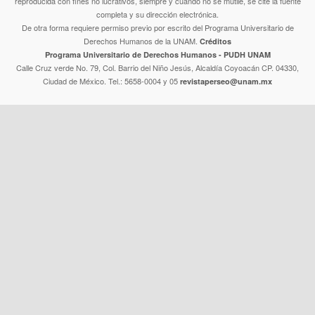
reproducida con fines no lucrativos, siempre y cuando no se mutile, se cite la fuente
completa y su dirección electrónica.
De otra forma requiere permiso previo por escrito del Programa Universitario de
Derechos Humanos de la UNAM.
Créditos
Programa Universitario de Derechos Humanos - PUDH UNAM
Calle Cruz verde No. 79, Col. Barrio del Niño Jesús, Alcaldía Coyoacán CP. 04330,
Ciudad de México. Tel.: 5658-0004 y 05
revistaperseo@unam.mx