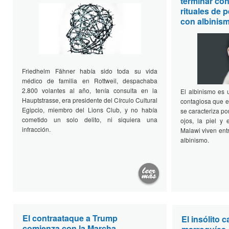
terminar con
rituales de 
con albinis
Friedhelm Fähner había sido toda su vida
médico de familia en Rottweil, despachaba
2.800 volantes al año, tenía consulta en la
El albinismo es 
Hauptstrasse, era presidente del Círculo Cultural
contagiosa que e
Egipcio, miembro del Lions Club, y no había
se caracteriza po
cometido un solo delito, ni siquiera una
ojos, la piel y 
infracción.
Malawi viven ent
albinismo.
El contraataque a Trump
El insólito 
comienza con la Marcha