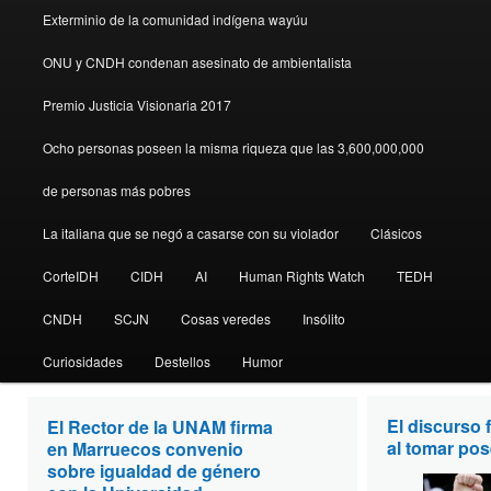
Exterminio de la comunidad indígena wayúu
ONU y CNDH condenan asesinato de ambientalista
Premio Justicia Visionaria 2017
Ocho personas poseen la misma riqueza que las 3,600,000,000
de personas más pobres
La italiana que se negó a casarse con su violador
Clásicos
CorteIDH
CIDH
AI
Human Rights Watch
TEDH
CNDH
SCJN
Cosas veredes
Insólito
Curiosidades
Destellos
Humor
El discurso 
El Rector de la UNAM firma
Perseo 48
al tomar po
en Marruecos convenio
febrero 2017
sobre igualdad de género