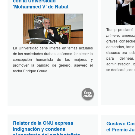
con la Universidad
‘Mohammed V’ de Rabat
Trump proclamó
primero
, amenaz
graves consecu
demandas, tanto 
La Universidad tiene interés en temas actuales
discurso era tod
de las sociedades árabes, así como fortalecer la
para deline
concepción humanista de las mujeres y
administración, 
promover la paridad de género, aseveró el
se dedicará, con u
rector Enrique Graue
Relator de la ONU expresa
Gustavo Cas
indignación y condena
el Premio Ju
al asesinato del ambientalista