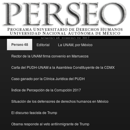
Menú principal
Revista del Programa Universitario de Derechos Humanos, UNAM
Perseo 48
Editorial
La UNAM, por México
Ir al contenido secundario
Rector de la UNAM firma convenio en Marruecos
Perseo – PUDH UNAM
Carta del PUDH-UNAM a la Asamblea Constituyente de la CDMX
Caso ganado por la Clínica Jurídica del PUDH
Índice de Percepción de la Corrupción 2017
Situación de los defensores de derechos humanos en México
El discurso fascista de Trump
Obama responde al veto antiinmigrante de Trump